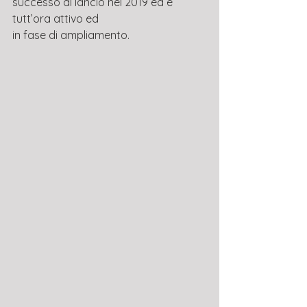
successo al lancio nel 2019 ed è 
tutt’ora attivo ed
in fase di ampliamento.