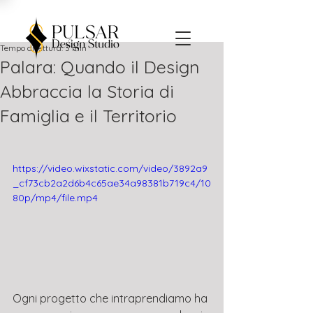
Tempo di lettura: 3 min
Palara: Quando il Design
Abbraccia la Storia di
Famiglia e il Territorio
https://video.wixstatic.com/video/3892a9
_cf73cb2a2d6b4c65ae34a98381b719c4/10
80p/mp4/file.mp4
Ogni progetto che intraprendiamo ha 